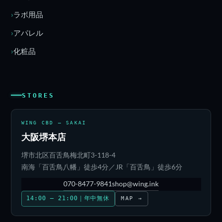
ラボ用品
アパレル
化粧品
STORES
WING CBD — SAKAI
大阪堺本店
堺市北区百舌鳥梅北町3-118-4
南海「百舌鳥八幡」徒歩4分／JR「百舌鳥」徒歩6分
070-8477-9841
shop@wing.ink
14:00 – 21:00｜年中無休
MAP →