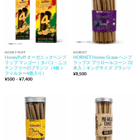
HONEY PUFF
HORNET
HoneyPuff オーガニックヘンプ
HORNET Honey Grape ヘンプ
ラップ マンゴー｜タバコ・ニコ
ラップス プリロールコーン 72
チンフリーのブランツ（4枚＋
本入｜キングサイズ ブランツ
フィルター4個入り）
¥
8,500
価
¥
500
–
¥
7,400
格
帯:
¥500
–
¥7,400