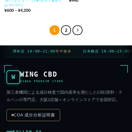
¥
440
レーバー）
価
¥
600
–
¥
4,200
格
帯:
¥600
–
¥4,200
1
2
堺本店 14:00–21:00
年中無休
日本橋店 16:00–23:00
年
WING CBD
W
OSAKA PREMIUM STORE
第三者機関による成分検査で国内基準を満たしたCBD原料・テ
ルペンの専門店。大阪2店舗＋オンラインストアで全国対応。
COA 成分分析証明書
FOLLOW US