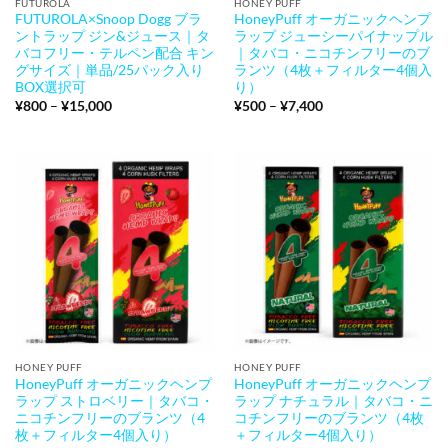
FUTUROLA
HONEY PUFF
FUTUROLA×Snoop Dogg ブラ
HoneyPuff オーガニックヘンプ
ントラップ ジン&ジュース｜タ
ラップ ジューシーパイナップル
バコフリー・テルペン配合 キン
｜タバコ・ニコチンフリーのブ
グサイズ｜単品/25パック入り
ランツ（4枚＋フィルター4個入
BOX選択可
り）
価
価
¥
800
–
¥
15,000
¥
500
–
¥
7,400
格
格
帯:
帯:
¥800
¥500
–
–
¥15,000
¥7,400
HONEY PUFF
HONEY PUFF
HoneyPuff オーガニックヘンプ
HoneyPuff オーガニックヘンプ
ラップ ストロベリー｜タバコ・
ラップ ナチュラル｜タバコ・ニ
ニコチンフリーのブランツ（4
コチンフリーのブランツ（4枚
枚＋フィルター4個入り）
＋フィルター4個入り）