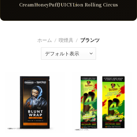
Cream
HoneyPuff
JUICY
Lion Rolling Circus
ホーム
/
喫煙具
/
ブランツ