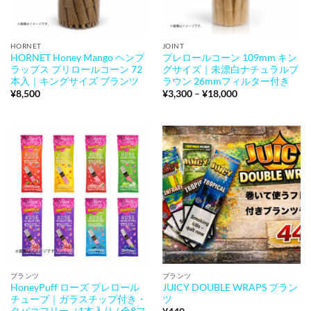
HORNET
JOINT
HORNET Honey Mango ヘンプ
プレロールコーン 109mm キン
ラップス プリロールコーン 72
グサイズ｜未漂白ナチュラルブ
本入｜キングサイズ ブランツ
ラウン 26mmフィルター付き
価
¥
8,500
¥
3,300
–
¥
18,000
格
帯:
¥3,300
–
¥18,000
ブランツ
ブランツ
HoneyPuff ローズ プレロール
JUICY DOUBLE WRAPS ブラン
チューブ｜ガラスチップ付き・
ツ
タバコフリー（1本入り / 全8フ