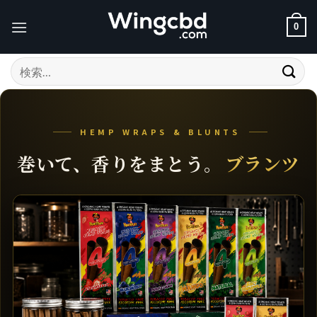
Skip
to
0
content
検
索
対
象:
HEMP WRAPS & BLUNTS
巻いて、香りをまとう。
ブランツ