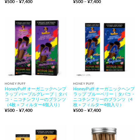
価
価
¥
500
–
¥
7,400
¥
500
–
¥
7,400
格
格
帯:
帯:
¥500
¥500
–
–
¥7,400
¥7,400
HONEY PUFF
HONEY PUFF
HoneyPuff オーガニックヘンプ
HoneyPuff オーガニックヘンプ
ラップ パープルグレープ｜タバ
ラップ ブルーベリー｜タバコ・
コ・ニコチンフリーのブランツ
ニコチンフリーのブランツ（4
（4枚＋フィルター4個入り）
枚＋フィルター4個入り）
価
価
¥
500
–
¥
7,400
¥
500
–
¥
7,400
格
格
帯:
帯:
¥500
¥500
–
–
¥7,400
¥7,400