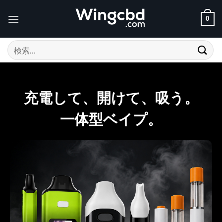
Skip
to
0
content
検
索
対
象:
充電して、開けて、吸う。
一体型ベイプ。