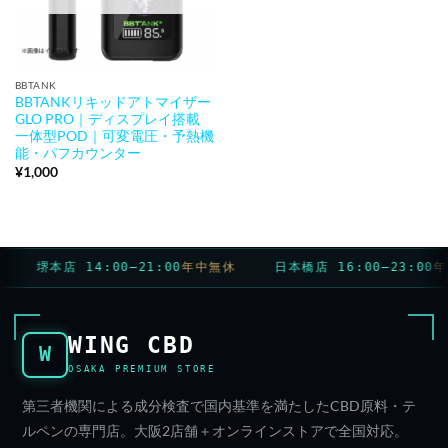
BBTANK
BBTANKリキッドアトマイザー
GLO PRO｜ディスプレイ搭載
一体型POD｜可変電圧・予熱機
能・パフカウンター
¥
1,000
堺本店 14:00–21:00
年中無休
日本橋店 16:00–23:00
年中
WING CBD
W
OSAKA PREMIUM STORE
第三者機関による成分検査で国内基準を満たしたCBD原料・テ
ルペンの専門店。大阪2店舗＋オンラインストアで全国対応。