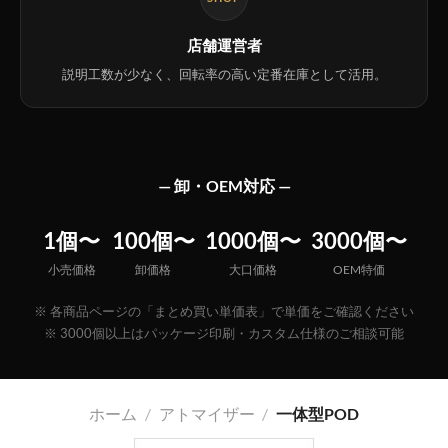
店舗運営者
説明工数が少なく、回転率の高い定番在庫として活用。
— 卸・OEM対応 —
1個〜
100個〜
1000個〜
3000個〜
小売価格
卸価格
大口価格
OEM特価
※ 各商品ページの「まとめ買い単価表」で単価をご確認ください
※ 3000個以上はパッケージ印刷・カスタム仕様のご相談可能
ホーム
/
アトマイザー
/
一体型POD