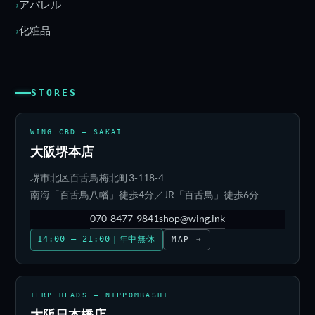
アパレル
化粧品
STORES
WING CBD — SAKAI
大阪堺本店
堺市北区百舌鳥梅北町3-118-4
南海「百舌鳥八幡」徒歩4分／JR「百舌鳥」徒歩6分
070-8477-9841
shop@wing.ink
14:00 – 21:00｜年中無休
MAP →
TERP HEADS — NIPPOMBASHI
大阪日本橋店