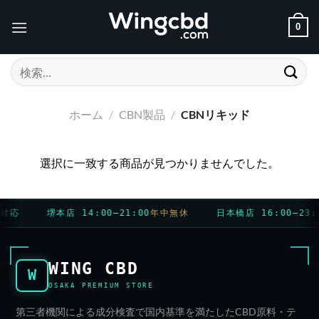
Skip
to
0
content
検
索
対
ホーム
/
CBN製品
/
CBNリキッド
象:
選択に一致する商品が見つかりませんでした。
対応
堺本店 14:00–21:00
年中無休
日本橋店 16:00–23:0
WING CBD
W
OSAKA PREMIUM STORE
第三者機関による成分検査で国内基準を満たしたCBD原料・テ