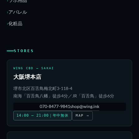
ラボ用品
アパレル
化粧品
STORES
WING CBD — SAKAI
大阪堺本店
堺市北区百舌鳥梅北町3-118-4
南海「百舌鳥八幡」徒歩4分／JR「百舌鳥」徒歩6分
070-8477-9841
shop@wing.ink
14:00 – 21:00｜年中無休
MAP →