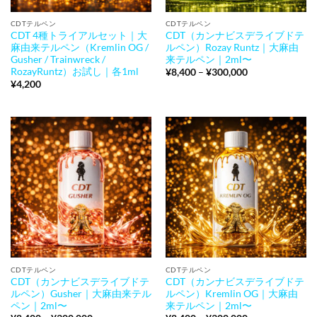
CDTテルペン
CDTテルペン
CDT 4種トライアルセット｜大
CDT（カンナビスデライブドテ
麻由来テルペン（Kremlin OG /
ルペン）Rozay Runtz｜大麻由
Gusher / Trainwreck /
来テルペン｜2ml〜
RozayRuntz）お試し｜各1ml
価
¥
8,400
–
¥
300,000
格
¥
4,200
帯:
¥8,400
–
¥300,000
CDTテルペン
CDTテルペン
CDT（カンナビスデライブドテ
CDT（カンナビスデライブドテ
ルペン）Gusher｜大麻由来テル
ルペン）Kremlin OG｜大麻由
ペン｜2ml〜
来テルペン｜2ml〜