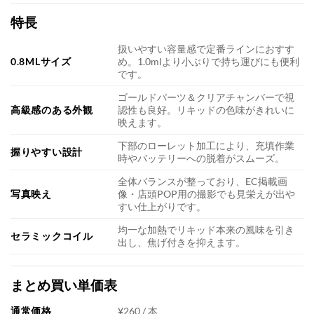
特長
扱いやすい容量感で定番ラインにおすす
0.8MLサイズ
め。1.0mlより小ぶりで持ち運びにも便利
です。
ゴールドパーツ＆クリアチャンバーで視
高級感のある外観
認性も良好。リキッドの色味がきれいに
映えます。
下部のローレット加工により、充填作業
握りやすい設計
時やバッテリーへの脱着がスムーズ。
全体バランスが整っており、EC掲載画
写真映え
像・店頭POP用の撮影でも見栄えが出や
すい仕上がりです。
均一な加熱でリキッド本来の風味を引き
セラミックコイル
出し、焦げ付きを抑えます。
まとめ買い単価表
通常価格
¥260 / 本