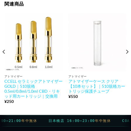
関連商品
アトマイザー
アトマイザー
CCELL セラミックアトマイザー
アトマイザーケース クリア
GOLD｜510規格
【10本セット】｜510規格カー
0.5ml/0.8ml/1.0ml CBD・リキ
トリッジ保護チューブ
ッド用カートリッジ｜交換用
¥
550
¥
250
–21:00
年中無休
日本橋店 16:00–23:00
年中無休
COA 