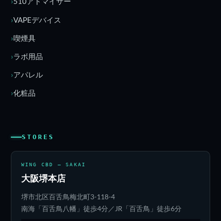
510アトマイザー
VAPEデバイス
喫煙具
ラボ用品
アパレル
化粧品
STORES
WING CBD — SAKAI
大阪堺本店
堺市北区百舌鳥梅北町3-118-4
南海「百舌鳥八幡」徒歩4分／JR「百舌鳥」徒歩6分