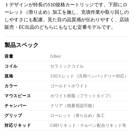
トデザインが特長の510規格カートリッジです。下部にロ
ーレット（滑り止め）加工を施し、充填作業や取り回しの
しやすさにも配慮。見た目の品質感が伝わりやすく、店頭
販売・EC出品のどちらにもなじむ定番モデルです。
製品スペック
容量
0.8ml
コイル
セラミックコイル
規格
510スレッド（汎用ペンバッテリー対応）
カラー
ゴールド × ホワイト
マウスピース
ホワイト樹脂（フラットタイプ）
チャンバー
クリア（残量視認可能）
グリップ
ローレット（滑り止め）加工
対応リキッド
CBDリキッド・テルペン配合リキッド等