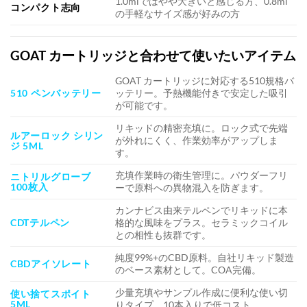
1.0mlではやや大きいと感じる方、0.8ml
コンパクト志向
の手軽なサイズ感が好みの方
GOAT カートリッジと合わせて使いたいアイテム
GOAT カートリッジに対応する510規格バ
510 ペンバッテリー
ッテリー。予熱機能付きで安定した吸引
が可能です。
リキッドの精密充填に。ロック式で先端
ルアーロック シリン
が外れにくく、作業効率がアップしま
ジ 5ML
す。
充填作業時の衛生管理に。パウダーフリ
ニトリルグローブ
100枚入
ーで原料への異物混入を防ぎます。
カンナビス由来テルペンでリキッドに本
CDTテルペン
格的な風味をプラス。セラミックコイル
との相性も抜群です。
純度99%+のCBD原料。自社リキッド製造
CBDアイソレート
のベース素材として。COA完備。
少量充填やサンプル作成に便利な使い切
使い捨てスポイト
5ML
りタイプ。10本入りで低コスト。