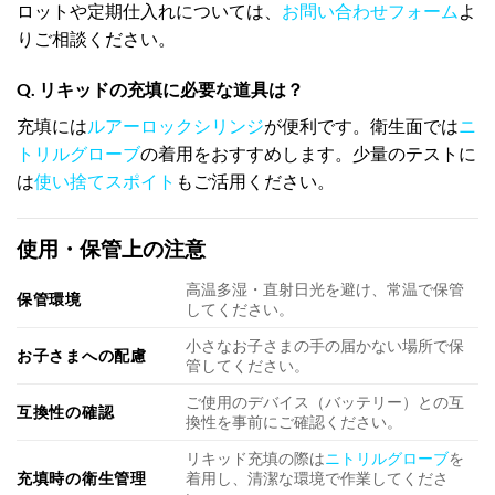
ロットや定期仕入れについては、
お問い合わせフォーム
よ
りご相談ください。
Q. リキッドの充填に必要な道具は？
充填には
ルアーロックシリンジ
が便利です。衛生面では
ニ
トリルグローブ
の着用をおすすめします。少量のテストに
は
使い捨てスポイト
もご活用ください。
使用・保管上の注意
高温多湿・直射日光を避け、常温で保管
保管環境
してください。
小さなお子さまの手の届かない場所で保
お子さまへの配慮
管してください。
ご使用のデバイス（バッテリー）との互
互換性の確認
換性を事前にご確認ください。
リキッド充填の際は
ニトリルグローブ
を
充填時の衛生管理
着用し、清潔な環境で作業してくださ