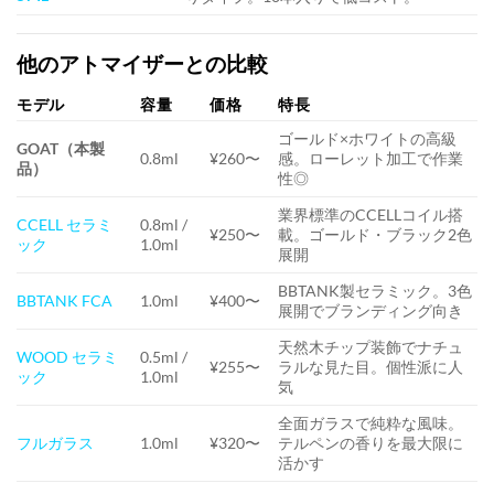
他のアトマイザーとの比較
モデル
容量
価格
特長
ゴールド×ホワイトの高級
GOAT（本製
0.8ml
¥260〜
感。ローレット加工で作業
品）
性◎
業界標準のCCELLコイル搭
CCELL セラミ
0.8ml /
¥250〜
載。ゴールド・ブラック2色
ック
1.0ml
展開
BBTANK製セラミック。3色
BBTANK FCA
1.0ml
¥400〜
展開でブランディング向き
天然木チップ装飾でナチュ
WOOD セラミ
0.5ml /
¥255〜
ラルな見た目。個性派に人
ック
1.0ml
気
全面ガラスで純粋な風味。
フルガラス
1.0ml
¥320〜
テルペンの香りを最大限に
活かす