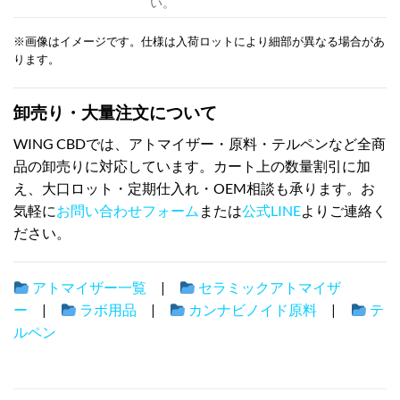
い。
※画像はイメージです。仕様は入荷ロットにより細部が異なる場合があ
ります。
卸売り・大量注文について
WING CBDでは、アトマイザー・原料・テルペンなど全商
品の卸売りに対応しています。カート上の数量割引に加
え、大口ロット・定期仕入れ・OEM相談も承ります。お
気軽に
お問い合わせフォーム
または
公式LINE
よりご連絡く
ださい。
アトマイザー一覧
|
セラミックアトマイザ
ー
|
ラボ用品
|
カンナビノイド原料
|
テ
ルペン