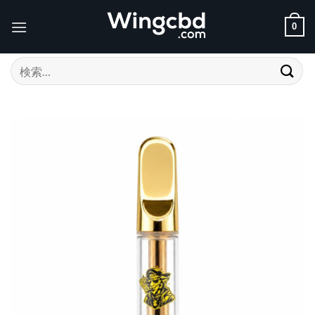
Skip
to
0
content
検
索
対
象: