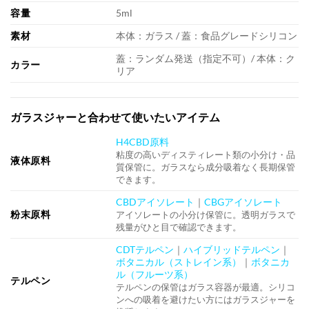
容量
5ml
素材
本体：ガラス / 蓋：食品グレードシリコン
蓋：ランダム発送（指定不可）/ 本体：ク
カラー
リア
ガラスジャーと合わせて使いたいアイテム
H4CBD原料
粘度の高いディスティレート類の小分け・品
液体原料
質保管に。ガラスなら成分吸着なく長期保管
できます。
CBDアイソレート
｜
CBGアイソレート
粉末原料
アイソレートの小分け保管に。透明ガラスで
残量がひと目で確認できます。
CDTテルペン
｜
ハイブリッドテルペン
｜
ボタニカル（ストレイン系）
｜
ボタニカ
ル（フルーツ系）
テルペン
テルペンの保管はガラス容器が最適。シリコ
ンへの吸着を避けたい方にはガラスジャーを