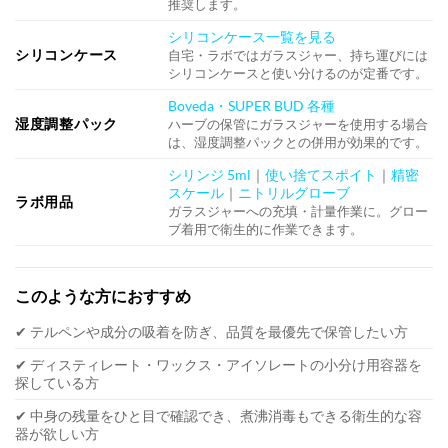
推奨します。
シリコンケース一覧を見る
シリコンケース
自宅・ラボではガラスジャー、持ち運びには
シリコンケースと使い分けるのが定番です。
Boveda・SUPER BUD 各種
湿度調整パック
ハーブの保管にガラスジャーを使用する場合
は、湿度調整パックとの併用が効果的です。
シリンジ 5ml
｜
使い捨てスポイト
｜
精密
スケール
｜
ニトリルグローブ
ラボ用品
ガラスジャーへの充填・計量作業に。グロー
ブ着用で衛生的に作業できます。
このような方におすすめ
✔ テルペンや成分の吸着を防ぎ、品質を最優先で保管したい方
✔ ディスティレート・ワックス・アイソレートの小分け用容器を
探している方
✔ 中身の残量をひと目で確認でき、煮沸消毒もできる衛生的な容
器が欲しい方