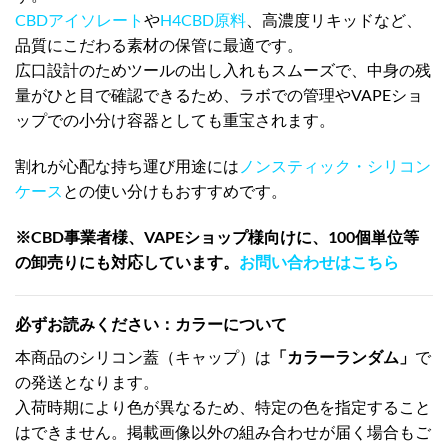
CBDアイソレート
や
H4CBD原料
、高濃度リキッドなど、
品質にこだわる素材の保管に最適です。
広口設計のためツールの出し入れもスムーズで、中身の残
量がひと目で確認できるため、ラボでの管理やVAPEショ
ップでの小分け容器としても重宝されます。
割れが心配な持ち運び用途には
ノンスティック・シリコン
ケース
との使い分けもおすすめです。
※CBD事業者様、VAPEショップ様向けに、100個単位等
の卸売りにも対応しています。
お問い合わせはこちら
必ずお読みください：カラーについて
本商品のシリコン蓋（キャップ）は
「カラーランダム」
で
の発送となります。
入荷時期により色が異なるため、特定の色を指定すること
はできません。掲載画像以外の組み合わせが届く場合もご