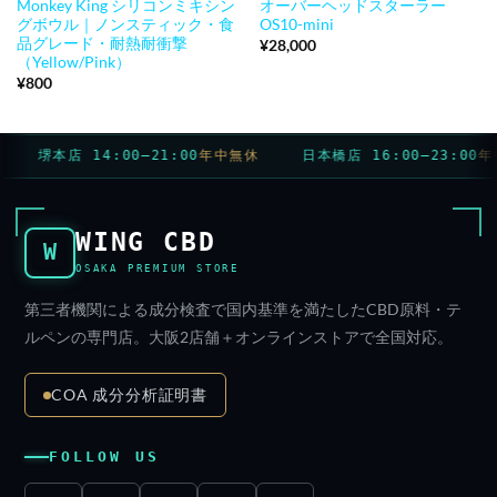
Monkey King シリコンミキシン
オーバーヘッドスターラー
グボウル｜ノンスティック・食
OS10-mini
品グレード・耐熱耐衝撃
¥
28,000
（Yellow/Pink）
¥
800
堺本店 14:00–21:00
年中無休
日本橋店 16:00–23:00
年中
WING CBD
W
OSAKA PREMIUM STORE
第三者機関による成分検査で国内基準を満たしたCBD原料・テ
ルペンの専門店。大阪2店舗＋オンラインストアで全国対応。
COA 成分分析証明書
FOLLOW US