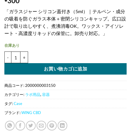
300
「ガラスジャー シリコン蓋付き（5ml）｜テルペン・成分
の吸着を防ぐガラス本体＋密閉シリコンキャップ。広口設
計で取り出しやすく、煮沸消毒OK。ワックス・アイソレ
ート・高濃度リキッドの保管に。卸売り対応。」
在庫あり
ガラス保存容器 5ml｜シリコン蓋付き・テルペン吸着を抑えるクリ
お買い物カゴに追加
商品コード:
2000000003150
カテゴリー:
ラボ用品
,
容器
タグ:
Case
ブランド:
WING CBD