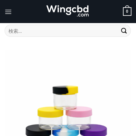
Skip
to
0
content
検
索
対
象: