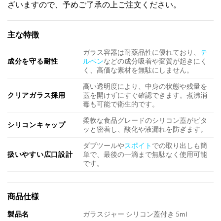
ざいますので、予めご了承の上ご注文ください。
主な特徴
ガラス容器は耐薬品性に優れており、
テ
成分を守る耐性
ルペン
などの成分吸着や変質が起きにく
く、高価な素材を無駄にしません。
高い透明度により、中身の状態や残量を
クリアガラス採用
蓋を開けずにすぐ確認できます。煮沸消
毒も可能で衛生的です。
柔軟な食品グレードのシリコン蓋がピタ
シリコンキャップ
ッと密着し、酸化や液漏れを防ぎます。
ダブツールや
スポイト
での取り出しも簡
扱いやすい広口設計
単で、最後の一滴まで無駄なく使用可能
です。
商品仕様
製品名
ガラスジャー シリコン蓋付き 5ml