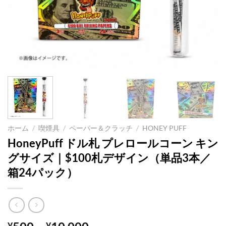
ホーム
/
喫煙具
/
ペーパー＆クラッチ
/
HONEY PUFF
HoneyPuff ドル札 プレロールコーン キン
グサイズ｜$100札デザイン（単品3本／
箱24パック）
¥
¥