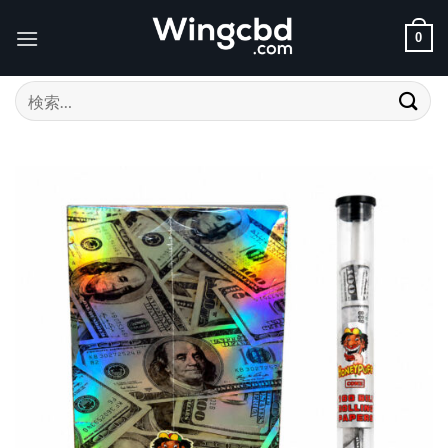
Skip
to
0
content
検
索
対
象: