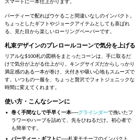
スマートに一本仕上がります。
パーティーで配ればウケること間違いなしのインパクト。
ちょっとしたギフトやジョークアイテムとしても喜ばれ
る、見た目から楽しいローリングペーパーです。
札束デザインのプレロールコーンで気分を上げる
リアルな$100札の図柄をまとったコーンは、手に取るだ
けで気分が上がる仕上がり。キングサイズだからしっかり
満足感のある一本が巻け、火付きや吸い心地もスムーズで
す。いつもの一服を、ちょっと贅沢でフォトジェニックな
時間に変えてくれます。
使い方・こんなシーンに
巻く手間なしで手早く一本
──
グラインダー
で挽いたフ
ラワーやハーブを詰めて、先をひねるだけ。初心者で
も簡単です。
パーティー・ギフトに
──札束モチーフのインパクト