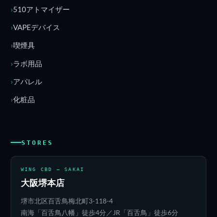
510アトマイザー
VAPEデバイス
喫煙具
ラボ用品
アパレル
化粧品
STORES
WING CBD — SAKAI
大阪堺本店
堺市北区百舌鳥梅北町3-118-4
南海「百舌鳥八幡」徒歩4分／JR「百舌鳥」徒歩6分