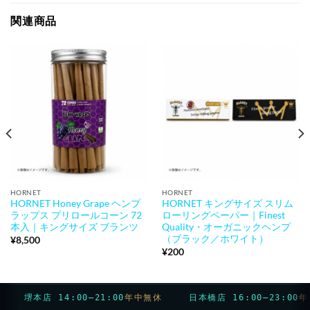
関連商品
HORNET
HORNET
HORNET Honey Grape ヘンプ
HORNET キングサイズ スリム
ラップス プリロールコーン 72
ローリングペーパー｜Finest
本入｜キングサイズ ブランツ
Quality・オーガニックヘンプ
（ブラック／ホワイト）
¥
8,500
¥
200
堺本店 14:00–21:00
年中無休
日本橋店 16:00–23:00
年中