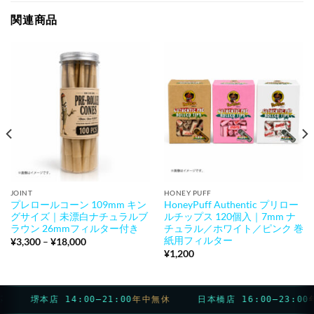
関連商品
JOINT
HONEY PUFF
プレロールコーン 109mm キン
HoneyPuff Authentic プリロー
グサイズ｜未漂白ナチュラルブ
ルチップス 120個入｜7mm ナ
ラウン 26mmフィルター付き
チュラル／ホワイト／ピンク 巻
紙用フィルター
価
¥
3,300
–
¥
18,000
格
¥
1,200
帯:
¥3,300
–
¥18,000
堺本店 14:00–21:00
年中無休
日本橋店 16:00–23:00
年