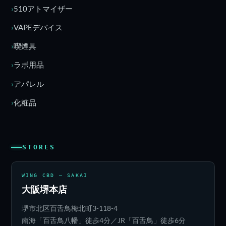
510アトマイザー
VAPEデバイス
喫煙具
ラボ用品
アパレル
化粧品
STORES
WING CBD — SAKAI
大阪堺本店
堺市北区百舌鳥梅北町3-118-4
南海「百舌鳥八幡」徒歩4分／JR「百舌鳥」徒歩6分