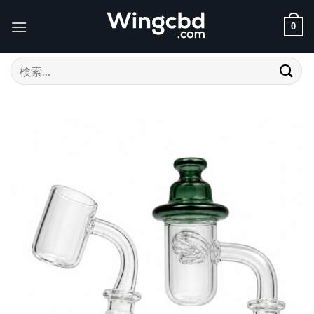
Skip
to
0
content
検
索
対
象: