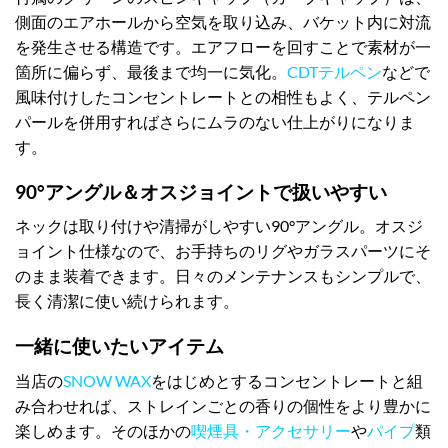
側面のエアホールから空気を取り込み、バケット内に対流
を発生させる構造です。エアフローを回すことで素材が一
箇所に偏らず、最後まで均一に気化。
CDTテルペン
などで
風味付けしたコンセントレートとの相性もよく、テルペン
パールを併用すればさらにムラのない仕上がりになりま
す。
90°アングル＆オスジョイントで扱いやすい
ネックは取り付けや清掃がしやすい90°アングル。オスジ
ョイント仕様なので、お手持ちのリグやガラスパーツにそ
のまま装着できます。日々のメンテナンスもシンプルで、
長く清潔に使い続けられます。
一緒に使いたいアイテム
当店の
SNOW WAX
をはじめとするコンセントレートと組
み合わせれば、ストレインごとの香りの個性をより豊かに
楽しめます。そのほかの
喫煙具・アクセサリー
や
パイプ
類