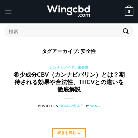
Skip
to
0
content
検
索
対
象:
タグアーカイブ:
安全性
カンナビノイド
、
未分類
希少成分CBV（カンナビバリン）とは？期
待される効果や合法性、THCVとの違いを
徹底解説
POSTED ON
2026年2月20日
BY
WING
続きを読む
→