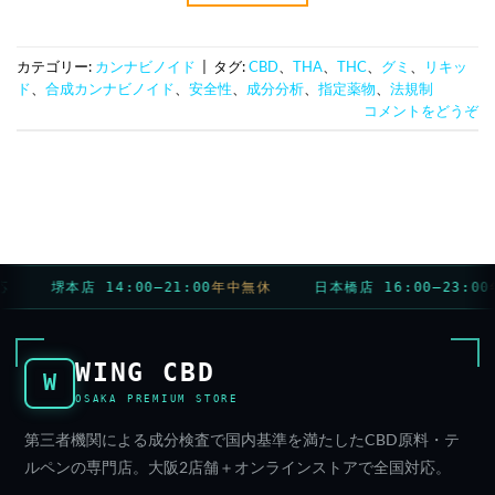
カテゴリー:
カンナビノイド
|
タグ:
CBD
、
THA
、
THC
、
グミ
、
リキッ
ド
、
合成カンナビノイド
、
安全性
、
成分分析
、
指定薬物
、
法規制
コメントをどうぞ
堺本店 14:00–21:00
年中無休
日本橋店 16:00–23:00
WING CBD
W
OSAKA PREMIUM STORE
第三者機関による成分検査で国内基準を満たしたCBD原料・テ
ルペンの専門店。大阪2店舗＋オンラインストアで全国対応。