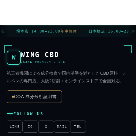
応
堺本店 14:00–21:00
年中無休
日本橋店 16:00–23:00
WING CBD
W
OSAKA PREMIUM STORE
第三者機関による成分検査で国内基準を満たしたCBD原料・テ
ルペンの専門店。大阪2店舗＋オンラインストアで全国対応。
COA 成分分析証明書
FOLLOW US
LINE
IG
X
MAIL
TEL