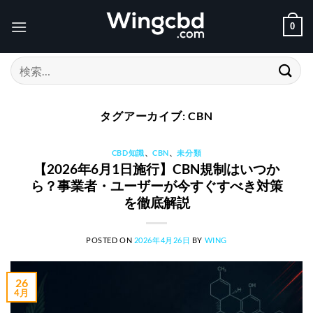
Skip
to
0
content
検
索
対
象:
タグアーカイブ:
CBN
CBD知識
、
CBN
、
未分類
【2026年6月1日施行】CBN規制はいつか
ら？事業者・ユーザーが今すぐすべき対策
を徹底解説
POSTED ON
2026年4月26日
BY
WING
26
4月