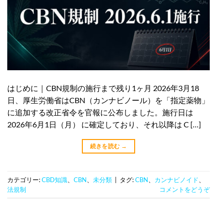
はじめに｜CBN規制の施行まで残り1ヶ月 2026年3月18
日、厚生労働省はCBN（カンナビノール）を「指定薬物」
に追加する改正省令を官報に公布しました。施行日は
2026年6月1日（月） に確定しており、それ以降は C […]
続きを読む
→
カテゴリー:
CBD知識
、
CBN
、
未分類
|
タグ:
CBN
、
カンナビノイド
、
法規制
コメントをどうぞ