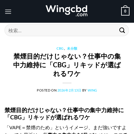
Skip
to
0
content
検
索
対
象:
CBG
、
未分類
禁煙目的だけじゃない？仕事中の集
中力維持に「CBG」リキッドが選ば
れるワケ
POSTED ON
2026年2月13日
BY
WING
禁煙目的だけじゃない？仕事中の集中力維持に
「CBG」リキッドが選ばれるワケ
「VAPE＝禁煙のため」というイメージ、まだ強いですよ