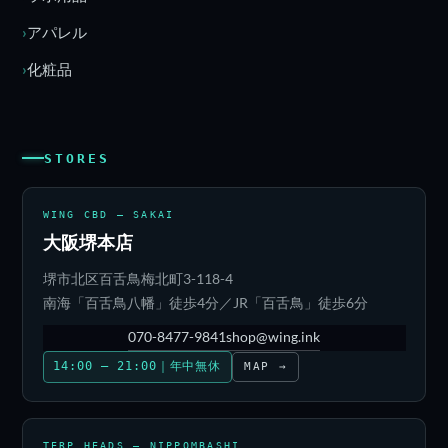
アパレル
化粧品
STORES
WING CBD — SAKAI
大阪堺本店
堺市北区百舌鳥梅北町3-118-4
南海「百舌鳥八幡」徒歩4分／JR「百舌鳥」徒歩6分
070-8477-9841
shop@wing.ink
14:00 – 21:00｜年中無休
MAP →
TERP HEADS — NIPPOMBASHI