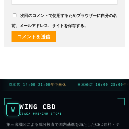
次回のコメントで使用するためブラウザーに自分の名
前、メールアドレス、サイトを保存する。
堺本店 14:00–21:00
年中無休
日本橋店 16:00–23:00
年中
WING CBD
W
OSAKA PREMIUM STORE
第三者機関による成分検査で国内基準を満たしたCBD原料・テ