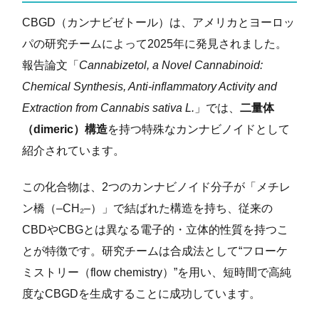
CBGD（カンナビゼトール）は、アメリカとヨーロッ
パの研究チームによって2025年に発見されました。
報告論文「
Cannabizetol, a Novel Cannabinoid:
Chemical Synthesis, Anti-inflammatory Activity and
Extraction from Cannabis sativa L.
」では、
二量体
（dimeric）構造
を持つ特殊なカンナビノイドとして
紹介されています。
この化合物は、2つのカンナビノイド分子が「メチレ
ン橋（–CH₂–）」で結ばれた構造を持ち、従来の
CBDやCBGとは異なる電子的・立体的性質を持つこ
とが特徴です。研究チームは合成法として“フローケ
ミストリー（flow chemistry）”を用い、短時間で高純
度なCBGDを生成することに成功しています。