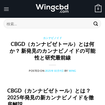
Skip
to
0
content
検
索
対
象:
カンナビノイド
CBGD（カンナビゼトール）とは何
か？ 新発見のカンナビノイドの可能
性と研究最前線
POSTED ON
2025年10月9日
BY
WING
CBGD（カンナビゼトール）とは？
2025年発見の新カンナビノイドを徹
底解説