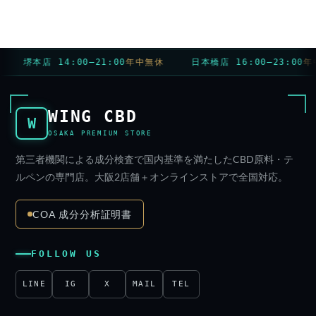
堺本店 14:00–21:00
年中無休
日本橋店 16:00–23:00
年中
WING CBD
W
OSAKA PREMIUM STORE
第三者機関による成分検査で国内基準を満たしたCBD原料・テ
ルペンの専門店。大阪2店舗＋オンラインストアで全国対応。
COA 成分分析証明書
FOLLOW US
LINE
IG
X
MAIL
TEL