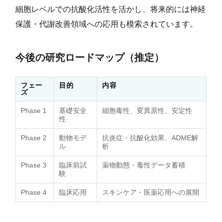
細胞レベルでの抗酸化活性を活かし、将来的には神経
保護・代謝改善領域への応用も模索されています。
今後の研究ロードマップ（推定）
フェー
目的
内容
ズ
Phase 1
基礎安全
細胞毒性、変異原性、安定性
性
Phase 2
動物モデ
抗炎症・抗酸化効果、ADME解
ル
析
Phase 3
臨床前試
薬物動態・毒性データ蓄積
験
Phase 4
臨床応用
スキンケア・医薬応用への展開