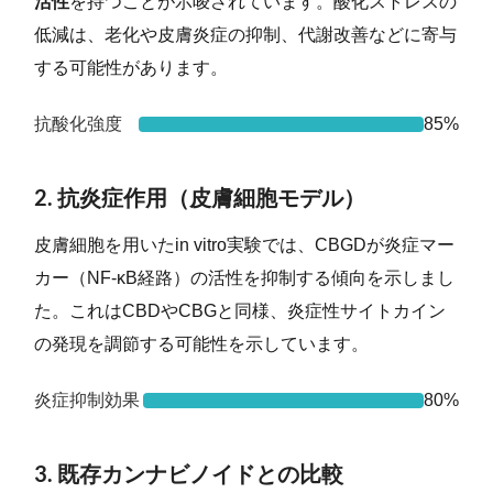
活性
を持つことが示唆されています。酸化ストレスの
低減は、老化や皮膚炎症の抑制、代謝改善などに寄与
する可能性があります。
抗酸化強度
85%
2. 抗炎症作用（皮膚細胞モデル）
皮膚細胞を用いたin vitro実験では、CBGDが炎症マー
カー（NF-κB経路）の活性を抑制する傾向を示しまし
た。これはCBDやCBGと同様、炎症性サイトカイン
の発現を調節する可能性を示しています。
炎症抑制効果
80%
3. 既存カンナビノイドとの比較