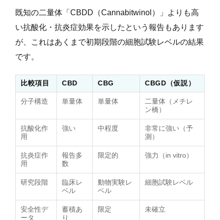
既知の二量体「CBDD（Cannabitwinol）」よりも高
い抗酸化・抗炎症効果を示したという報告もあります
が、これはあくまで初期段階の細胞試験レベルの結果
です。
比較項目
CBD
CBG
CBGD（仮説）
分子構造
単量体
単量体
二量体（メチレ
ン橋）
抗酸化作
強い
中程度
非常に強い（予
用
測）
抗炎症作
報告多
限定的
強力（in vitro）
用
数
研究段階
臨床レ
動物実験レ
細胞試験レベル
ベル
ベル
安全性デ
蓄積あ
限定
未確立
ータ
り