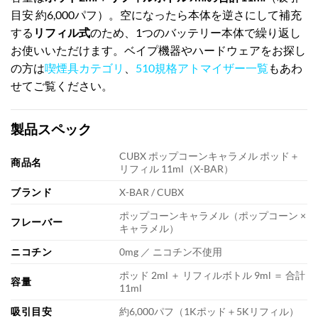
目安 約6,000パフ）。空になったら本体を逆さにして補充
する
リフィル式
のため、1つのバッテリー本体で繰り返し
お使いいただけます。ベイプ機器やハードウェアをお探し
の方は
喫煙具カテゴリ
、
510規格アトマイザー一覧
もあわ
せてご覧ください。
製品スペック
CUBX ポップコーンキャラメル ポッド＋
商品名
リフィル 11ml（X-BAR）
ブランド
X-BAR / CUBX
ポップコーンキャラメル（ポップコーン ×
フレーバー
キャラメル）
ニコチン
0mg ／ ニコチン不使用
ポッド 2ml ＋ リフィルボトル 9ml ＝ 合計
容量
11ml
吸引目安
約6,000パフ（1Kポッド＋5Kリフィル）