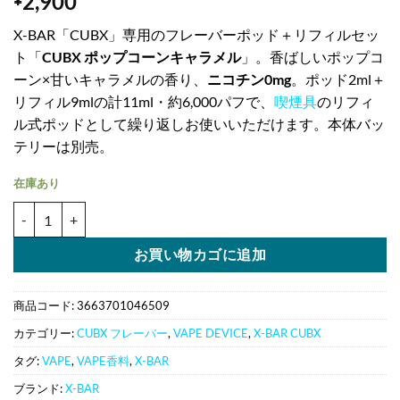
2,900
X-BAR「CUBX」専用のフレーバーポッド＋リフィルセッ
ト「
CUBX ポップコーンキャラメル
」。香ばしいポップコ
ーン×甘いキャラメルの香り、
ニコチン0mg
。ポッド2ml＋
リフィル9mlの計11ml・約6,000パフで、
喫煙具
のリフィ
ル式ポッドとして繰り返しお使いいただけます。本体バッ
テリーは別売。
在庫あり
CUBX ポップコーンキャラメル ポッド＋リフィル 11ml｜ニコチン0m
お買い物カゴに追加
商品コード:
3663701046509
カテゴリー:
CUBX フレーバー
,
VAPE DEVICE
,
X-BAR CUBX
タグ:
VAPE
,
VAPE香料
,
X-BAR
ブランド:
X-BAR