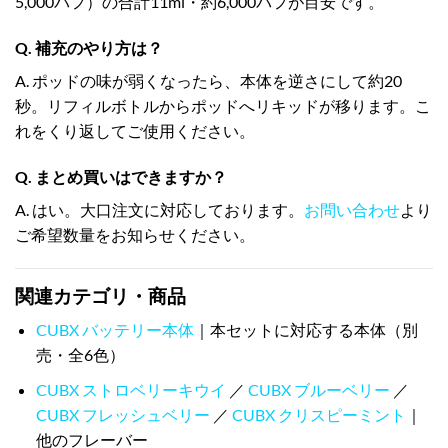
5,000パフ）の合計11ml・約6,000パフが目安です。
Q. 補充のやり方は？
A. ポッドの味が弱くなったら、本体を逆さにして約20
秒。リフィルボトルからポッドへリキッドが移ります。こ
れをくり返してご使用ください。
Q. まとめ買いはできますか？
A. はい。大口注文に対応しております。
お問い合わせ
より
ご希望数量をお知らせください。
関連カテゴリ・商品
CUBX バッテリー本体
｜本セットに対応する本体（別
売・全6色）
CUBX ストロベリーキウイ
／
CUBX ブルーベリー
／
CUBX フレッシュベリー
／
CUBX クリスピーミント
｜
他のフレーバー