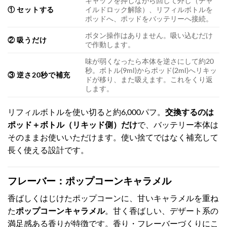
キャップを押しながら回して外し（チャ
① セットする
イルドロック解除）、リフィルボトルを
ポッドへ、ポッドをバッテリーへ接続。
ボタン操作はありません。吸い込むだけ
② 吸うだけ
で作動します。
味が弱くなったら本体を逆さにして約20
秒。ボトル(9ml)からポッド(2ml)へリキッ
③ 逆さ20秒で補充
ドが移り、また吸えます。これをくり返
します。
リフィルボトルを使い切ると約6,000パフ。
交換するのは
ポッド＋ボトル（リキッド側）だけ
で、バッテリー本体は
そのままお使いいただけます。使い捨てではなく補充して
長く使える設計です。
フレーバー：ポップコーンキャラメル
香ばしくはじけたポップコーンに、甘いキャラメルを重ね
た
ポップコーンキャラメル
。甘く香ばしい、デザート系の
満足感ある香りが特徴です。香り・フレーバーづくりにこ