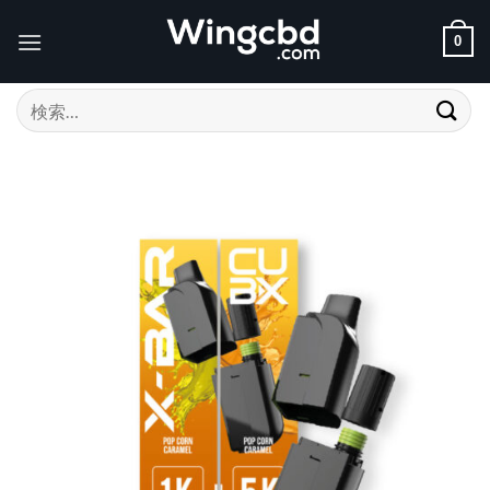
Skip
to
0
content
検
索
対
象: