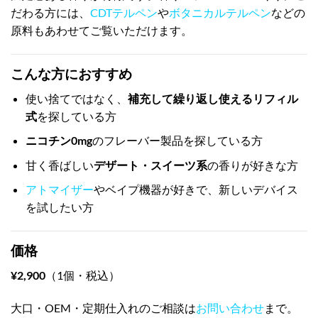
だわる方には、
CDTテルペン
や
ボタニカルテルペン
などの
原料もあわせてご覧いただけます。
こんな方におすすめ
使い捨てではなく、
補充して繰り返し使えるリフィル
式
を探している方
ニコチン0mg
のフレーバー製品を探している方
甘く香ばしい
デザート・スイーツ系
の香りが好きな方
アトマイザー
やベイプ機器が好きで、新しいデバイス
を試したい方
価格
¥2,900
（1個・税込）
大口・OEM・定期仕入れのご相談は
お問い合わせ
まで。