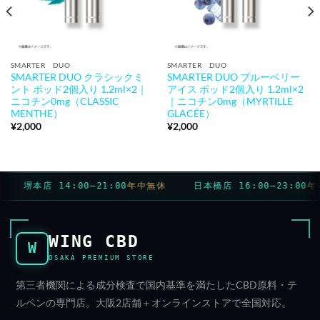
SMARTER DUO
SMARTER DUO
SMARTER DUO クラシックミ
SMARTER DUO ブルーベリー
ント ポッド2個入り 1.2ml×2｜
アイス ポッド2個入り 1.2ml×2
ニコチン0mg（CLASSIC
｜ニコチン0mg（MYRTILLE
MENTHE）
GLACÉE）
¥
2,000
¥
2,000
堺本店 14:00–21:00
年中無休
日本橋店 16:00–23:00
年中
WING CBD
W
OSAKA PREMIUM STORE
第三者機関による成分検査で国内基準を満たしたCBD原料・テ
ルペンの専門店。大阪2店舗＋オンラインストアで全国対応。