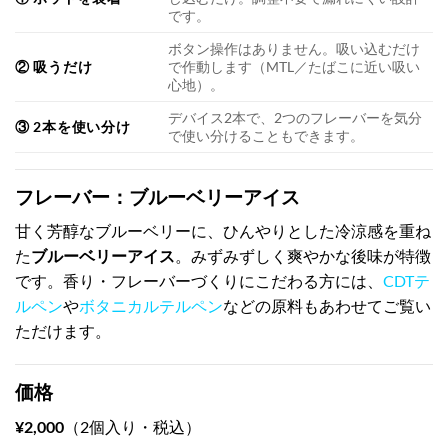
です。
ボタン操作はありません。吸い込むだけ
② 吸うだけ
で作動します（MTL／たばこに近い吸い
心地）。
デバイス2本で、2つのフレーバーを気分
③ 2本を使い分け
で使い分けることもできます。
フレーバー：ブルーベリーアイス
甘く芳醇なブルーベリーに、ひんやりとした冷涼感を重ね
た
ブルーベリーアイス
。みずみずしく爽やかな後味が特徴
です。香り・フレーバーづくりにこだわる方には、
CDTテ
ルペン
や
ボタニカルテルペン
などの原料もあわせてご覧い
ただけます。
価格
¥2,000
（2個入り・税込）