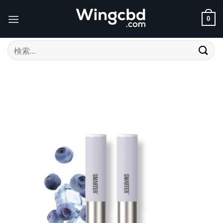
Skip
to
0
content
検
索
対
象: