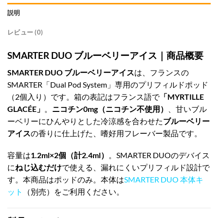
説明
レビュー (0)
SMARTER DUO ブルーベリーアイス｜商品概要
SMARTER DUO ブルーベリーアイス
は、フランスの
SMARTER「Dual Pod System」専用のプリフィルドポッド
（2個入り）です。箱の表記はフランス語で
「MYRTILLE
GLACÉE」
。
ニコチン0mg（ニコチン不使用）
、甘いブル
ーベリーにひんやりとした冷涼感を合わせた
ブルーベリー
アイス
の香りに仕上げた、嗜好用フレーバー製品です。
容量は
1.2ml×2個（計2.4ml）
。SMARTER DUOのデバイス
に
ねじ込むだけ
で使える、漏れにくいプリフィルド設計で
す。本商品はポッドのみ。本体は
SMARTER DUO 本体キ
ット
（別売）をご利用ください。