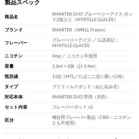
製品スペック
SMARTER DUO ブルーベリーアイス ポッ
商品名
ド2個入り（MYRTILLE GLACÉE）
ブランド
SMARTER（JWELL France）
ブルーベリーアイス ／ 仏語表記：
フレーバー
MYRTILLE GLACÉE
ニコチン
0mg ／ ニコチン不使用
容量
1.2ml × 2個（計 2.4ml）
抵抗値
1.0Ω（MTL／たばこに近い吸い心地）
タイプ
プリフィルドポッド（ねじ込み式）
対応本体
SMARTER DUO 専用（別売）
セット内容
フレーバーポッド ×2
嗜好用フレーバー製品（CBD・ニコチン
区分
とも不使用）