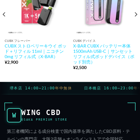
CUBX フレーバー
CUBX デバイス
CUBX ストロベリーキウイ ポッ
X-BAR CUBX バッテリー本体
ド＋リフィル 11ml｜ニコチン
1500mAh USB-C｜サンセット
0mg リフィル式（X-BAR）
リフィル式ポッドデバイス（ポ
ッド別売）
¥
2,900
¥
2,500
堺本店 14:00–21:00
年中無休
日本橋店 16:00–23:00
年中
WING CBD
W
OSAKA PREMIUM STORE
第三者機関による成分検査で国内基準を満たしたCBD原料・テ
ルペンの専門店。大阪2店舗＋オンラインストアで全国対応。