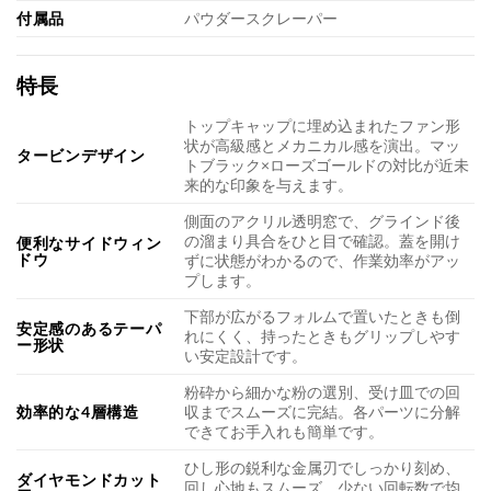
付属品
パウダースクレーパー
特長
トップキャップに埋め込まれたファン形
状が高級感とメカニカル感を演出。マッ
タービンデザイン
トブラック×ローズゴールドの対比が近未
来的な印象を与えます。
側面のアクリル透明窓で、グラインド後
の溜まり具合をひと目で確認。蓋を開け
便利なサイドウィン
ドウ
ずに状態がわかるので、作業効率がアッ
プします。
下部が広がるフォルムで置いたときも倒
安定感のあるテーパ
れにくく、持ったときもグリップしやす
ー形状
い安定設計です。
粉砕から細かな粉の選別、受け皿での回
効率的な4層構造
収までスムーズに完結。各パーツに分解
できてお手入れも簡単です。
ひし形の鋭利な金属刃でしっかり刻め、
ダイヤモンドカット
回し心地もスムーズ。少ない回転数で均