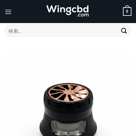
Skip
to
0
content
検
索
対
象: