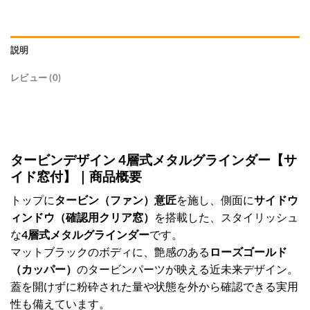
説明
レビュー (0)
タービンデザイン 4層式メタルグラインダー【サ
イド窓付】｜商品概要
トップに
タービン（ファン）意匠
を施し、側面に
サイドウ
ィンドウ（確認用クリア窓）
を搭載した、スタイリッシュ
な
4層式メタルグラインダー
です。
マットブラックのボディに、艶感のある
ローズゴールド
（カッパー）
のタービンパーツが映える近未来デザイン。
蓋を開けずに粉砕された量や状態を外から確認できる実用
性も備えています。