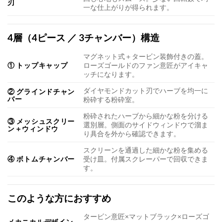
刃
一な仕上がりが得られます。
4層（4ピース ／ 3チャンバー）構造
マグネット式＋タービン装飾付きの蓋。
① トップキャップ
ローズゴールドのファン意匠がアイキャ
ッチになります。
ダイヤモンドカット刃でハーブを均一に
② グラインドチャン
バー
粉砕する粉砕室。
粉砕されたハーブから細かな粉を分ける
③ メッシュスクリー
選別層。側面のサイドウィンドウで溜ま
ン＋ウィンドウ
り具合を外から確認できます。
スクリーンを通過した細かな粉を集める
④ ボトムチャンバー
受け皿。付属スクレーパーで回収できま
す。
このような方におすすめ
タービン意匠×マットブラック×ローズゴ
メカニカルデザイン