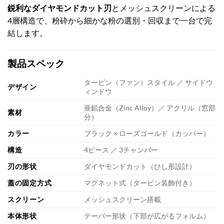
鋭利なダイヤモンドカット刃
とメッシュスクリーンによる
4層構造で、粉砕から細かな粉の選別・回収まで一台で完
結します。
製品スペック
タービン（ファン）スタイル ／ サイドウ
デザイン
ィンドウ
亜鉛合金（Zinc Alloy）／ アクリル（窓部
素材
分）
カラー
ブラック × ローズゴールド（カッパー）
構造
4ピース ／ 3チャンバー
刃の形状
ダイヤモンドカット（ひし形設計）
蓋の固定方式
マグネット式（タービン装飾付き）
スクリーン
メッシュスクリーン搭載
本体形状
テーパー形状（下部が広がるフォルム）