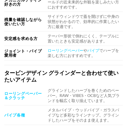
ールドの近未来的な外観を楽しみたい方
好きの方
におすすめです。
サイドウィンドウで蓋を開けずに中身の
残量を確認しながら
状態がわかるので、効率的に作業したい
使いたい方
方に最適です。
テーパー形状で倒れにくく、テーブルに
安定感を求める方
置いたときも安定感があります。
ローリングペーパー
や
パイプ
でハーブを
ジョイント・パイプ
愛用者
楽しむ方におすすめです。
タービンデザイン グラインダーと合わせて使い
たいアイテム
グラインドしたハーブを巻くためのペー
ローリングペーパー
パー。RAW・VIBES・OCBなど人気ブラ
＆クラッチ
ンドを幅広く取り揃えています。
メタルパイプ・ウッドパイプ・ガラスパ
パイプ各種
イプなど多彩なラインナップ。グライン
ドしたハーブをそのまま使えます。