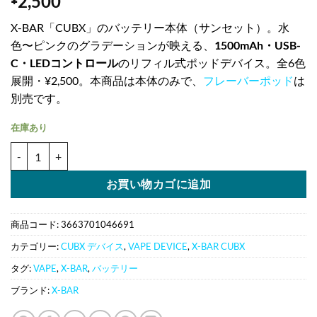
2,500
X-BAR「CUBX」のバッテリー本体（サンセット）。水
色〜ピンクのグラデーションが映える、
1500mAh・USB-
C・LEDコントロール
のリフィル式ポッドデバイス。全6色
展開・¥2,500。本商品は本体のみで、
フレーバーポッド
は
別売です。
在庫あり
X-BAR CUBX バッテリー本体 1500mAh USB-C｜サンセット
お買い物カゴに追加
商品コード:
3663701046691
カテゴリー:
CUBX デバイス
,
VAPE DEVICE
,
X-BAR CUBX
タグ:
VAPE
,
X-BAR
,
バッテリー
ブランド:
X-BAR