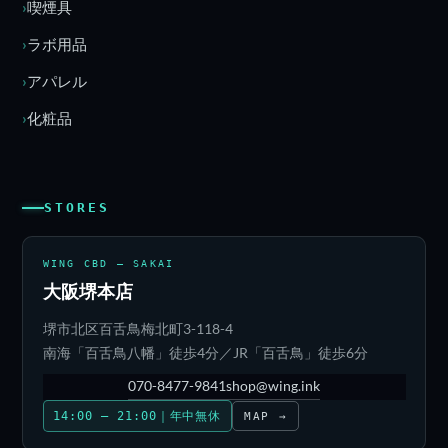
喫煙具
ラボ用品
アパレル
化粧品
STORES
WING CBD — SAKAI
大阪堺本店
堺市北区百舌鳥梅北町3-118-4
南海「百舌鳥八幡」徒歩4分／JR「百舌鳥」徒歩6分
070-8477-9841
shop@wing.ink
14:00 – 21:00｜年中無休
MAP →