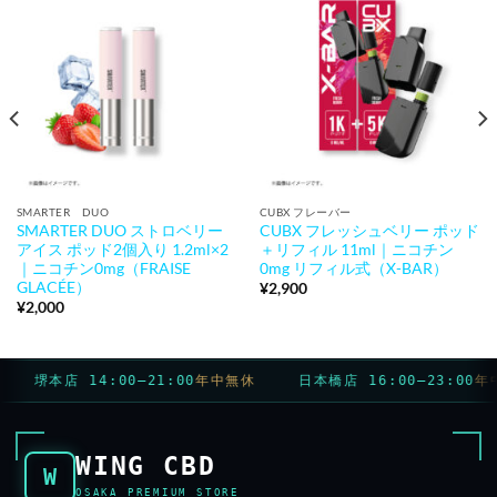
SMARTER DUO
CUBX フレーバー
SMARTER DUO ストロベリー
CUBX フレッシュベリー ポッド
アイス ポッド2個入り 1.2ml×2
＋リフィル 11ml｜ニコチン
｜ニコチン0mg（FRAISE
0mg リフィル式（X-BAR）
GLACÉE）
¥
2,900
¥
2,000
堺本店 14:00–21:00
年中無休
日本橋店 16:00–23:00
年中
WING CBD
W
OSAKA PREMIUM STORE