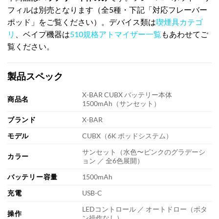
フィルは別売となります（全5種・下記「対応フレーバー
ポッド」をご覧ください）。デバイス類は
喫煙具カテゴ
リ
、ベイプ機器は
510規格アトマイザー一覧
もあわせてご
覧ください。
製品スペック
X-BAR CUBX バッテリー本体
商品名
1500mAh（サンセット）
ブランド
X-BAR
モデル
CUBX（6K ポッドシステム）
サンセット（水色〜ピンクのグラデーシ
カラー
ョン ／ 全6色展開）
バッテリー容量
1500mAh
充電
USB-C
LEDコントロール ／ オートドロー（ボタ
操作
ン操作なし）