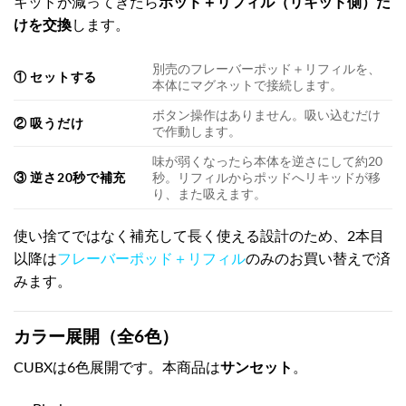
キッドが減ってきたら
ポッド＋リフィル（リキッド側）だ
けを交換
します。
別売のフレーバーポッド＋リフィルを、
① セットする
本体にマグネットで接続します。
ボタン操作はありません。吸い込むだけ
② 吸うだけ
で作動します。
味が弱くなったら本体を逆さにして約20
③ 逆さ20秒で補充
秒。リフィルからポッドへリキッドが移
り、また吸えます。
使い捨てではなく補充して長く使える設計のため、2本目
以降は
フレーバーポッド＋リフィル
のみのお買い替えで済
みます。
カラー展開（全6色）
CUBXは6色展開です。本商品は
サンセット
。