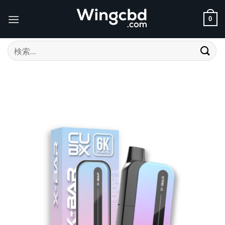
Skip
to
0
content
検
索
対
象: