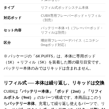
タイプ
リフィル式ポッドシステム本体
CUBX専用フレーバーポッド＋リフィル
対応ポッド
（別売）
バッテリー本体 ×1（フレーバーポッド・
セット内容
リフィルは別売）
嗜好用フレーバーデバイス（ニコチン
区分
0mgポッド対応）
※ パッケージの「6K PUFFS」は、本体に専用ポッド
（1K）＋リフィル（5K）を装着した際の吸引目安です。
バッテリー本体のみではリキッドは含まれません。
リフィル式 ── 本体は繰り返し、リキッドは交換
CUBXは
「バッテリー本体」「ポッド（2ml）」「リフィ
ルボトル（9ml）」
の3パーツ構成です。本商品はこのう
ち
バッテリー本体
。充電して繰り返し使えるパーツで、リ